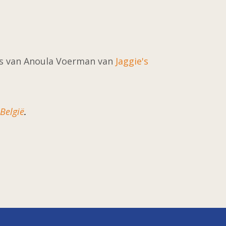
to's van Anoula Voerman van
Jaggie's
 België
.