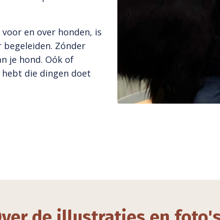
 voor en over honden, is
r begeleiden. Zónder
van je hond. Oók of
d hebt die dingen doet
ver de illustraties en foto's