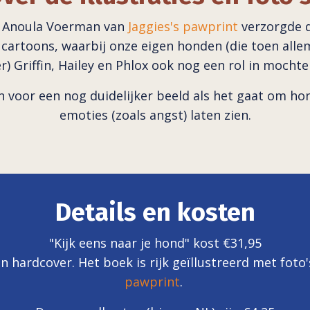
rd. Anoula Voerman van
Jaggies's pawprint
verzorgde d
 cartoons, waarbij onze eigen honden
(die toen all
r)
Griffin, Hailey en Phlox ook nog een rol in mochte
n voor een nog duidelijker beeld als het gaat om h
emoties (zoals angst) laten zien.
Details en kosten
"Kijk eens naar je hond" kost €31,95
een hardcover. Het boek is rijk geïllustreerd met fo
pawprint
.