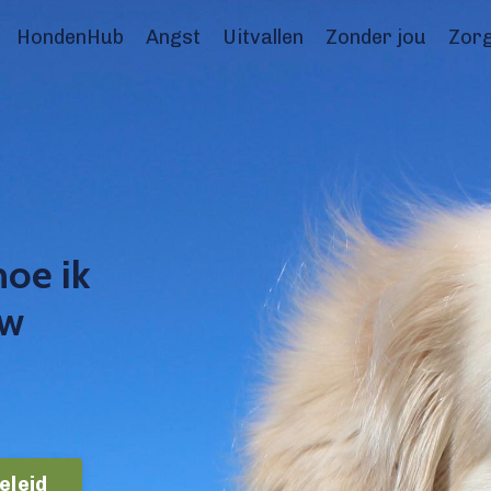
HondenHub
Angst
Uitvallen
Zonder jou
Zorg
hoe ik
uw
eleid