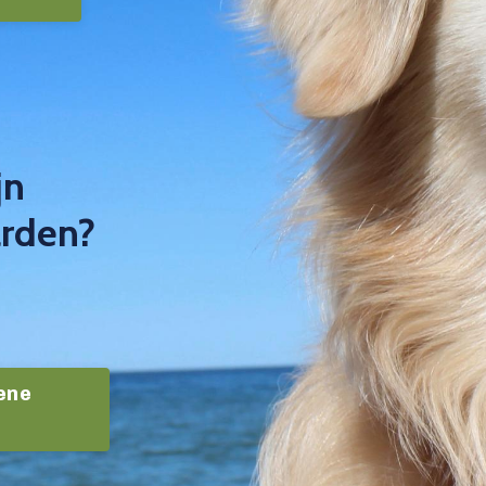
jn
arden?
mene