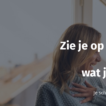
Zie je op
wat 
Je sc