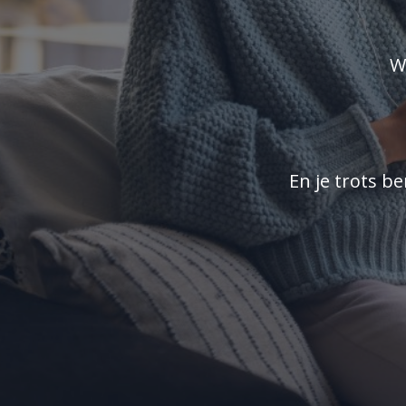
W
En je trots be