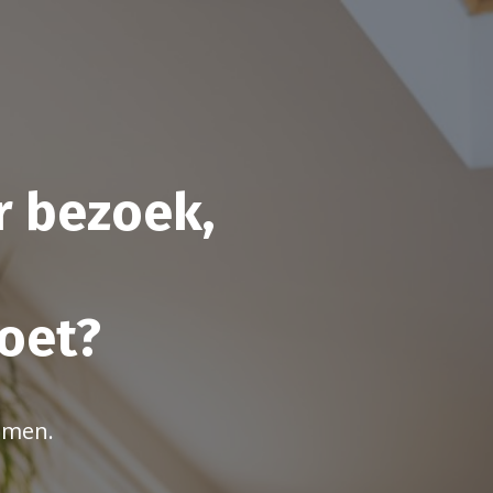
er bezoek,
moet?
komen.