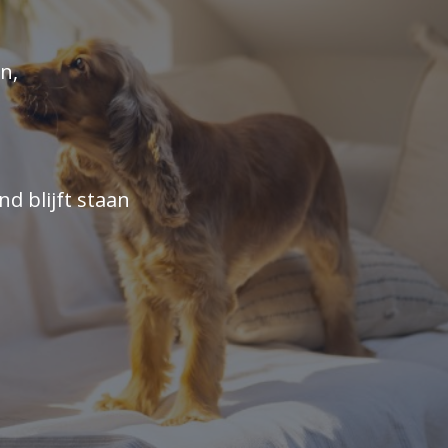
n,
nd blijft staan