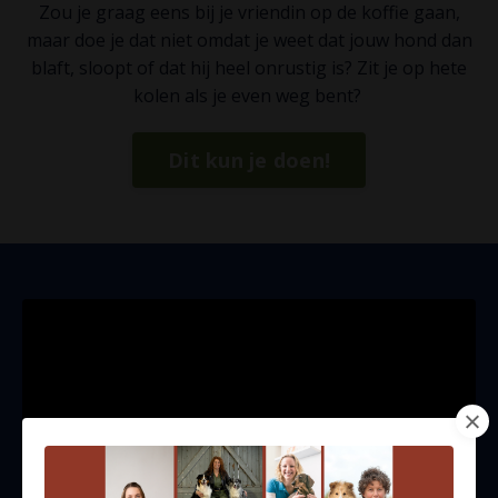
Zou je graag eens bij je vriendin op de koffie gaan,
maar doe je dat niet omdat je weet dat jouw hond dan
blaft, sloopt of dat hij heel onrustig is? Zit je op hete
kolen als je even weg bent?
Dit kun je doen!