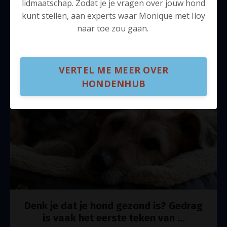
lidmaatschap. Zodat je je vragen over jouw hond
kunt stellen, aan experts waar Monique met Iloy
naar toe zou gaan.
VERTEL ME MEER OVER
HONDENHUB
Denk je dat je hond gezond is? Gedrag
is vaak het eerste teken van ...