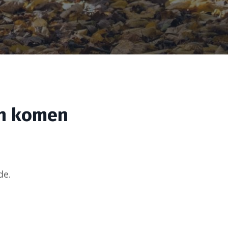
gen komen
de.