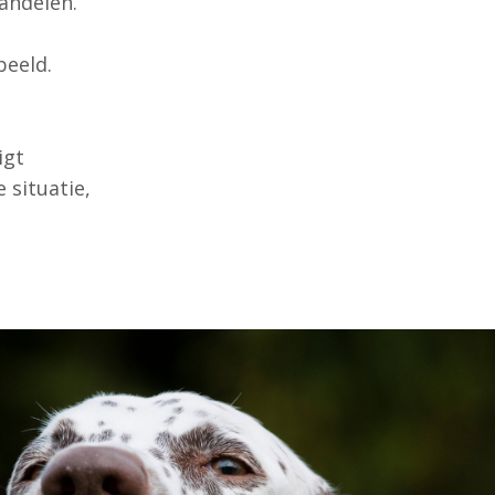
andelen.
beeld.
igt
 situatie,