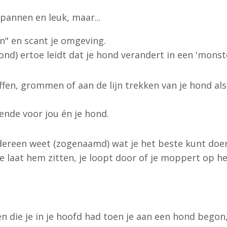
pannen en leuk, maar...
an" en scant je omgeving.
) ertoe leidt dat je hond verandert in een 'monste
ffen, grommen of aan de lijn trekken van je hond als
lende voor jou én je hond.
edereen weet (zogenaamd) wat je het beste kunt doe
, je laat hem zitten, je loopt door of je moppert op h
ten die je in je hoofd had toen je aan een hond bego