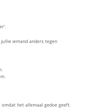
r'.
 jullie iemand anders tegen
n.
em.
n, omdat het allemaal gedoe geeft.