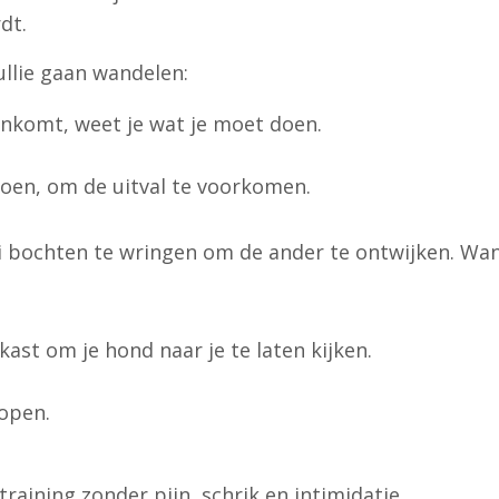
rdt.
llie gaan wandelen:
enkomt, weet je wat je moet doen.
doen, om de uitval te voorkomen.
lei bochten te wringen om de ander te ontwijken. Wan
 kast om je hond naar je te laten kijken.
open.
training zonder pijn, schrik en intimidatie.