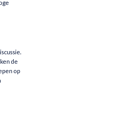
roge
iscussie.
eken de
iepen op
n