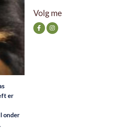
Volg me
as
ft er
el onder
.