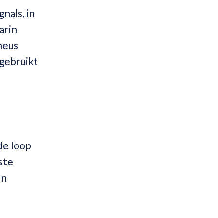
nals, in
arin
neus
 gebruikt
 de loop
ste
en