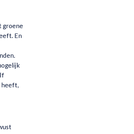
et groene
heeft. En
onden.
mogelijk
lf
 heeft,
ewust