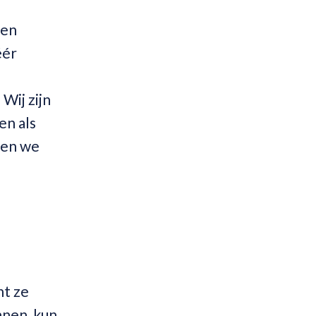
pen
éér
Wij zijn
en als
ten we
nt ze
nnen, kun