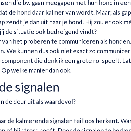
mensen die bv. gaan meegapen met hun hond in een
 dat de hond daar kalmer van wordt. Maar; als ga
p zendt je dan uit naar je hond. Hij zou er ook m
jij de situatie ook bedreigend vindt?
 van het proberen te communiceren als honden. 
n. We kunnen dus ook niet exact zo communicer
-component die denk ik een grote rol speelt. La
. Op welke manier dan ook.
e signalen
 de deur uit als waardevol?
aar de kalmerende signalen feilloos herkent. Wa
en of hij stress heeft. Door de signalen te herke