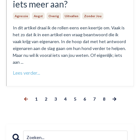
iets meer aan?
Agressie
Angst
Overig
Uitvallen
Zonder Jou
In dit artikel draai ik de rollen eens een keertje om. Vaak is
het zo dat ik in een artikel een vraag beantwoord die ik
vaak krijg van eigenaren. In de hoop dat met het antwoord
eigenaren aan de slag gaan om hun hond verder te helpen.
Maar nu wil ik vooral iets van jou weten. Of eigenlijk; iets
aan ...
Lees verder...
1
2
3
4
5
6
7
8