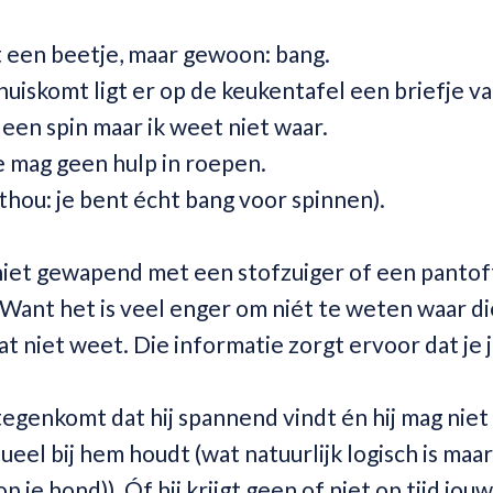
et een beetje, maar gewoon: bang.
uiskomt ligt er op de keukentafel een briefje va
s een spin maar ik weet niet waar.
 je mag geen hulp in roepen.
onthou: je bent écht bang voor spinnen).
n niet gewapend met een stofzuiger of een panto
 Want het is veel enger om niét te weten waar die
 dat niet weet. Die informatie zorgt ervoor dat je
 tegenkomt dat hij spannend vindt én hij mag nie
rtueel bij hem houdt (wat natuurlijk logisch is maa
je hond)). Óf hij krijgt geen of niet op tijd jouw