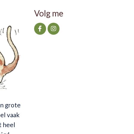
Volg me
en grote
eel vaak
t heel