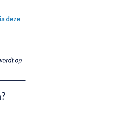
ia deze
 wordt op
n?