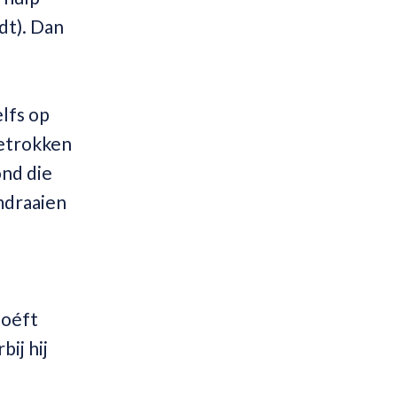
dt). Dan
lfs op
getrokken
ond die
omdraaien
hoéft
ij hij