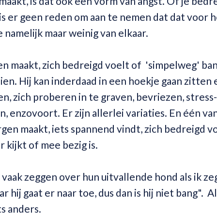
 maakt, is dat ook een vorm van angst. Of je bedr
an is er geen reden om aan te nemen dat dat voor
e namelijk maar weinig van elkaar.
en maakt, zich bedreigd voelt of 'simpelweg' bang
ien. Hij kan inderdaad in een hoekje gaan zitten 
en, zich proberen in te graven, bevriezen, stress
n, enzovoort. Er zijn allerlei variaties. En één va
rgen maakt, iets spannend vindt, zich bedreigd vo
r kijkt of mee bezig is.
vaak zeggen over hun uitvallende hond als ik zeg
 hij gaat er naar toe, dus dan is hij niet bang". 
ts anders.