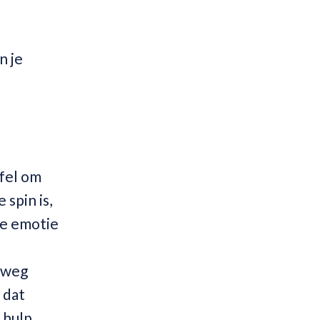
n je
ffel om
 spin is,
 je emotie
t weg
r dat
 hulp