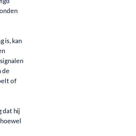
eigd
 honden
 is, kan
en
-signalen
n de
elt of
 dat hij
Alhoewel