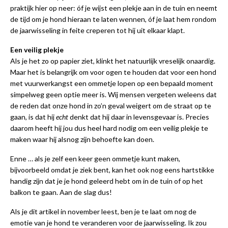
praktijk hier op neer: óf je wijst een plekje aan in de tuin en neemt
de tijd om je hond hieraan te laten wennen, óf je laat hem rondom
de jaarwisseling in feite creperen tot hij uit elkaar klapt.
Een veilig plekje
Als je het zo op papier ziet, klinkt het natuurlijk vreselijk onaardig.
Maar het is belangrijk om voor ogen te houden dat voor een hond
met vuurwerkangst een ommetje lopen op een bepaald moment
simpelweg geen optie meer is. Wij mensen vergeten weleens dat
de reden dat onze hond in zo’n geval weigert om de straat op te
gaan, is dat hij
echt
denkt dat hij daar in levensgevaar is. Precies
daarom heeft hij jou dus heel hard nodig om een veilig plekje te
maken waar hij alsnog zijn behoefte kan doen.
Enne … als je zelf een keer geen ommetje kunt maken,
bijvoorbeeld omdat je ziek bent, kan het ook nog eens hartstikke
handig zijn dat je je hond geleerd hebt om in de tuin of op het
balkon te gaan. Aan de slag dus!
Als je dit artikel in november leest, ben je te laat om nog de
emotie van je hond te veranderen voor de jaarwisseling. Ik zou