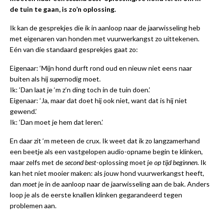
de tuin te gaan, is zo’n oplossing.
Ik kan de gesprekjes die ik in aanloop naar de jaarwisseling heb
met eigenaren van honden met vuurwerkangst zo uittekenen.
Eén van die standaard gesprekjes gaat zo:
Eigenaar: ‘Mijn hond durft rond oud en nieuw niet eens naar
buiten als hij
super
nodig moet.
Ik: ‘Dan laat je ‘m z’n ding toch in de tuin doen.’
Eigenaar: ‘Ja, maar dat doet hij ook niet, want dat is hij niet
gewend.’
Ik: ‘Dan moet je hem dat leren.’
En daar zit ‘m meteen de crux. Ik weet dat ik zo langzamerhand
een beetje als een vastgelopen audio-opname begin te klinken,
maar zelfs met de
second best
-oplossing moet je
op tijd beginnen
. Ik
kan het niet mooier maken: als jouw hond vuurwerkangst heeft,
dan
moet
je in de aanloop naar de jaarwisseling aan de bak. Anders
loop je als de eerste knallen klinken gegarandeerd tegen
problemen aan.