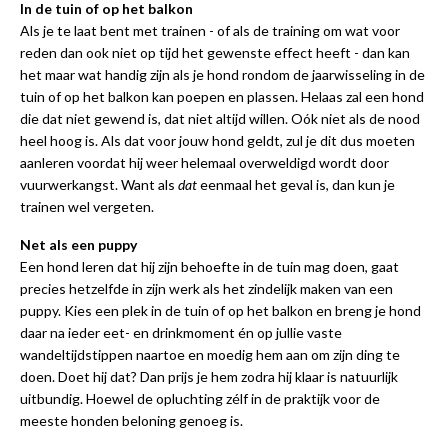
In de tuin of op het balkon
Als je te laat bent met trainen - of als de training om wat voor
reden dan ook niet op tijd het gewenste effect heeft - dan kan
het maar wat handig zijn als je hond rondom de jaarwisseling in de
tuin of op het balkon kan poepen en plassen. Helaas zal een hond
die dat niet gewend is, dat niet altijd willen. Oók niet als de nood
heel hoog is. Als dat voor jouw hond geldt, zul je dit dus moeten
aanleren voordat hij weer helemaal overweldigd wordt door
vuurwerkangst. Want als
dat
eenmaal het geval is, dan kun je
trainen wel vergeten.
Net als een puppy
Een hond leren dat hij zijn behoefte in de tuin mag doen, gaat
precies hetzelfde in zijn werk als het zindelijk maken van een
puppy. Kies een plek in de tuin of op het balkon en breng je hond
daar na ieder eet- en drinkmoment én op jullie vaste
wandeltijdstippen naartoe en moedig hem aan om zijn ding te
doen. Doet hij dat? Dan prijs je hem zodra hij klaar is natuurlijk
uitbundig. Hoewel de opluchting zélf in de praktijk voor de
meeste honden beloning genoeg is.