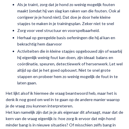
Als je traint, zorg dat je hond zo weinig mogelijk fouten
maakt (omdat hij van slag kan raken van die fouten. Ook al
corrigeer je je hond niet). Dat doe je door hele kleine
stapjes te maken in je trainingsplan. Zeker niet te snel
Zorg voor veel structuur en voorspelbaarheid.
Herhaal op geregelde basis oefeningen die hij al kan en
bekrachtig hem daarvoor
Activiteiten die in kleine stapjes opgebouwd zijn of waarbij
hij eigenlijk weinig fout kan doen, zijn ideaal: balans en
coördinatie, speuren, detectiewerk of hersenwerk. Let wel
altijd op dat je het goed opbouwt. Niet te snel grote
stappen en probeer hem zo weinig mogelijk de fout in te
laten gaan.
Het lijkt alsof ik hiermee de vraag beantwoord heb, maar het is
denk ik nog goed om wel in te gaan op de andere manier waarop
je de vraag zou kunnen interpreteren.
Het kan namelijk zijn dat je je als eigenaar dit afvraagt, maar dat de
kern van de vraag eigenlijk is: hoe zorg ik ervoor dat mijn hond
minder bang is in nieuwe situaties? Of misschien zelfs bang in