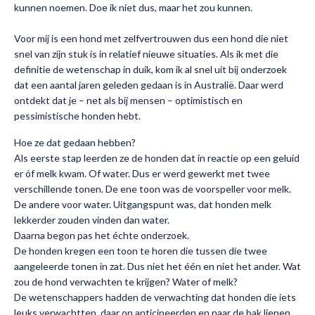
kunnen noemen. Doe ik niet dus, maar het zou kunnen.
Voor mij is een hond met zelfvertrouwen dus een hond die niet
snel van zijn stuk is in relatief nieuwe situaties. Als ik met die
definitie de wetenschap in duik, kom ik al snel uit bij
onderzoek
dat een aantal jaren geleden gedaan is in Australië
. Daar werd
ontdekt dat je – net als bij mensen – optimistisch en
pessimistische honden hebt.
Hoe ze dat gedaan hebben?
Als eerste stap leerden ze de honden dat in reactie op een geluid
er óf melk kwam. Of water. Dus er werd gewerkt met twee
verschillende tonen. De ene toon was de voorspeller voor melk.
De andere voor water. Uitgangspunt was, dat honden melk
lekkerder zouden vinden dan water.
Daarna begon pas het échte onderzoek.
De honden kregen een toon te horen die tussen die twee
aangeleerde tonen in zat. Dus niet het één en niet het ander. Wat
zou de hond verwachten te krijgen? Water of melk?
De wetenschappers hadden de verwachting dat honden die iets
leuks verwachtten, daar op anticipeerden en naar de bak liepen