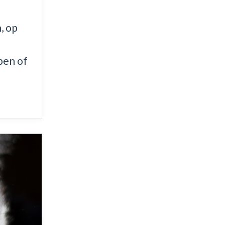
n, op
pen of