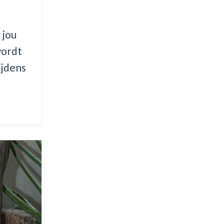
 jou
wordt
ijdens