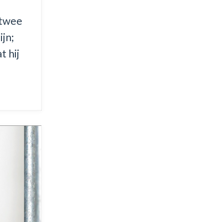
 twee
ijn;
t hij