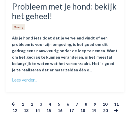
Probleem met je hond: bekijk
het geheel!
Overig
Als je hond iets doet dat je vervelend vindt of een
probleem is voor zijn omgeving, is het goed om dit
gedrag eens nauwkeurig onder de loep te nemen. Want
om het gedrag te kunnen veranderen, is het meestal
belangrijk te weten wat het veroorzaakt. Het is goed
je te realiseren dat er maar zelden één o
...
Lees verder...
1
2
3
4
5
6
7
8
9
10
11
12
13
14
15
16
17
18
19
20