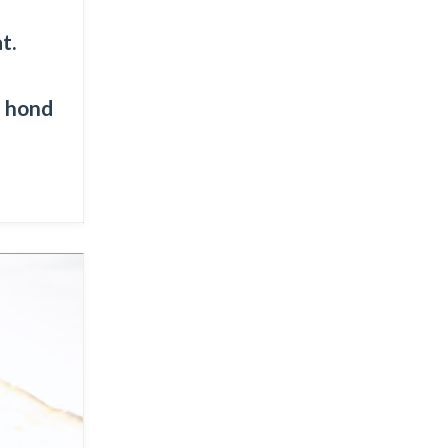
t.
e hond