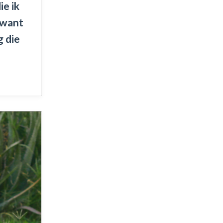
ie ik
, want
g die