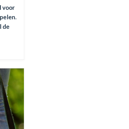
d voor
pelen.
l de