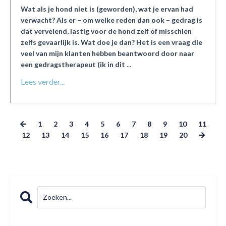
Wat als je hond niet is (geworden), wat je ervan had
verwacht? Als er – om welke reden dan ook – gedrag is
dat vervelend, lastig voor de hond zelf of misschien
zelfs gevaarlijk is. Wat doe je dan?
Het is een vraag die
veel van mijn klanten hebben beantwoord door naar
een gedragstherapeut (ik in dit
...
Lees verder...
1
2
3
4
5
6
7
8
9
10
11
12
13
14
15
16
17
18
19
20