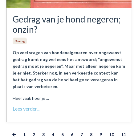
Gedrag van je hond negeren;
onzin?
Overig
Op veel vragen van hondeneigenaren over ongewenst
gedrag komt nog wel eens het antwoord; “ongewenst
gedrag moet je negeren”. Maar met alleen negeren kom
je er niet. Sterker nog, in een verkeerde context kan
het het gedrag van de hond heel goed verergeren in
plaats van verbeteren.
Heel vaak hoor je ...
Lees verder...
1
2
3
4
5
6
7
8
9
10
11